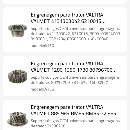
Engrenagem para trator VALTRA
VALMET 4131303042 6210015
8009103524008 3588037 CQ27234
Suporta códigos OEM universais para engrenagens
80606000 150708048-PAIRGEARS
de trator 4131303042, 6210015, 8009103524008,
3588037, CQ27234, 80606000, 150708048
modelo:VT50
Engrenagem para trator VALTRA
VALMET 1280 1580 1780 80796700
3316676 16000967-PAIRGEARS
Suporta códigos OEM universais para engrenagens
de tratores 80796700, 3316676, 16000967
modelo:VT38
Engrenagem para trator VALTRA
VALMET 885 985 BM85 BM85 G2 885
985 81636200-PAIRGEARS
Suporta códigos OEM universais para engrenagens
de trator 81636200