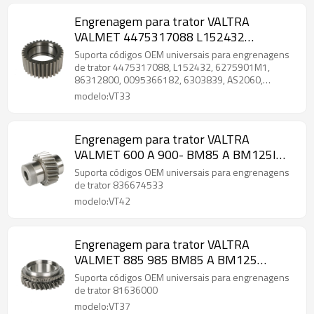
Engrenagem para trator VALTRA
VALMET 4475317088 L152432
6275901M1 86312800 0095366182
Suporta códigos OEM universais para engrenagens
6303839 AS2060 AS3065 -PAIRGEARS
de trator 4475317088, L152432, 6275901M1,
86312800, 0095366182, 6303839, AS2060,
AS3065
modelo:VT33
Engrenagem para trator VALTRA
VALMET 600 A 900- BM85 A BM125I
836674533-PAIRGEARS
Suporta códigos OEM universais para engrenagens
de trator 836674533
modelo:VT42
Engrenagem para trator VALTRA
VALMET 885 985 BM85 A BM125
81636000-PAIRGEARS
Suporta códigos OEM universais para engrenagens
de trator 81636000
modelo:VT37