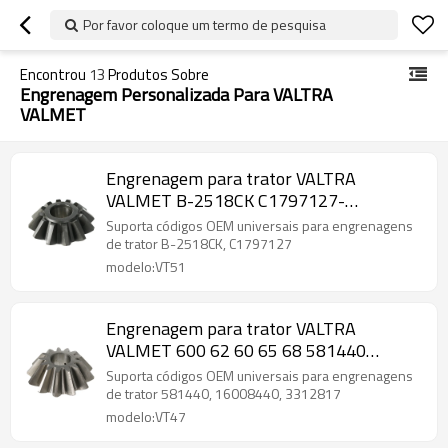
Por favor coloque um termo de pesquisa
Encontrou
13
Produtos Sobre
Engrenagem Personalizada Para VALTRA
VALMET
Engrenagem para trator VALTRA
VALMET B-2518CK C1797127-
PAIRGEARS
Suporta códigos OEM universais para engrenagens
de trator B-2518CK, C1797127
modelo:VT51
Engrenagem para trator VALTRA
VALMET 600 62 60 65 68 581440
16008440 3312817-PAIRGEARS
Suporta códigos OEM universais para engrenagens
de trator 581440, 16008440, 3312817
modelo:VT47