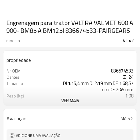
Engrenagem para trator VALTRA VALMET 600 A
900- BM85 A BM125I 836674533-PAIRGEARS
VT42
modelo
propriedade
836674533
Nº OEM.
Z=24
Dentes
DI 1:15,4 mm DI 2:19 mm DE 1:68,57
Tamanho
mm DE 2:45 mm
1.08
Peso (Kg)
VER MAIS
Moagem
Processo
20CrMnTi
Material
Cementação
Tratamento térmico
Avaliação
MAIS
58-63
Dureza
Granalhamento
Tratamento de superfície
ADICIONE UMA AVALIAÇÃO