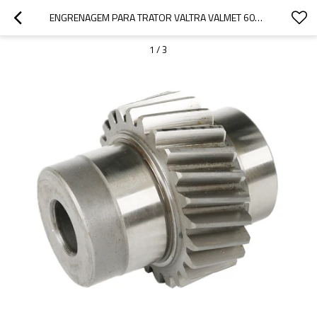
ENGRENAGEM PARA TRATOR VALTRA VALMET 600 A 900- BM85 A BM125I 836674533-PAIRGEARS
1
/
3