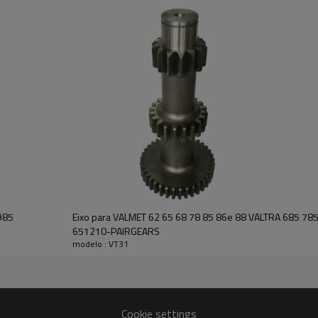
Descrição:
A engrenagem
OEM No 447536
para ENGRENAGEM PLANETARI
TSA-09,
TRATORES VALTRA A55
TRATORES MASSEY FERGUSON 
É um componente crítico para 
adequado dos tratores. É essenc
suave do sistema de transmissã
Características:
A Pairgears está comprometida 
produtos de engrenagens de alt
eficiente, alta durabilidade, baix
Para orçamentos ou outras inf
conosco e teremos prazer em
a
985
Eixo para VALMET 62 65 68 78 85 86e 88 VALTRA 685 7
651210-PAIRGEARS
modelo : VT31
Cookie settings