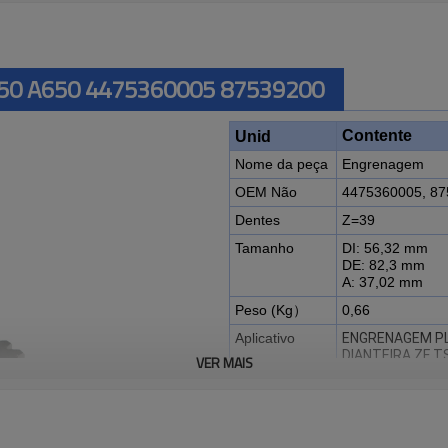
550 A650 4475360005 87539200
Contente
Unid
Nome da peça
Engrenagem
OEM Não
4475360005, 8
Dentes
Z=39
Tamanho
DI: 56,32 mm
DE: 82,3 mm
A: 37,02 mm
Peso (Kg）
0,66
Aplicativo
ENGRENAGEM P
DIANTEIRA ZF T
VER MAIS
TRATORES VALTR
A950
TRATORES MAS
4283