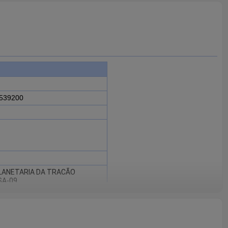
7539200
LANETARIA DA TRACÃO
SA-09
A A550, A650, A750, A850,
SEY FERGUSON 4265, 4275,