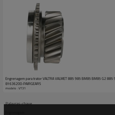
Engrenagem para trator VALTRA VALMET 885 985 BM85 BM85 G2 885 
81636200-PAIRGEARS
modelo : VT31
Palavras-chave
Engrenagem