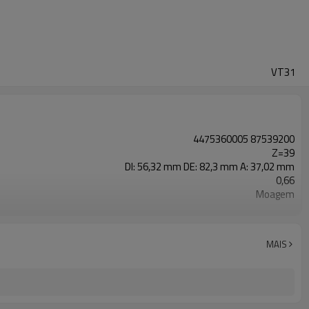
VT31
4475360005 87539200
Z=39
DI: 56,32 mm DE: 82,3 mm A: 37,02 mm
0,66
Moagem
20CrMnTi
Cementação
58-63
MAIS
Granalhamento