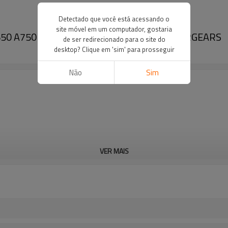
Detectado que você está acessando o
site móvel em um computador, gostaria
A650 A750 A850 4475360005 87539200-PAIRGEARS
de ser redirecionado para o site do
desktop? Clique em 'sim' para prosseguir
Não
Sim
VER MAIS