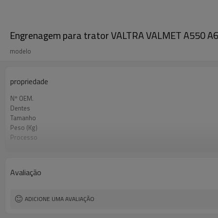
Engrenagem para trator VALTRA VALMET A550 
modelo
propriedade
Nº OEM.
Dentes
Tamanho
Peso (Kg)
Processo
Material
Tratamento térmico
Dureza
Avaliação
Tratamento de superfície
ADICIONE UMA AVALIAÇÃO