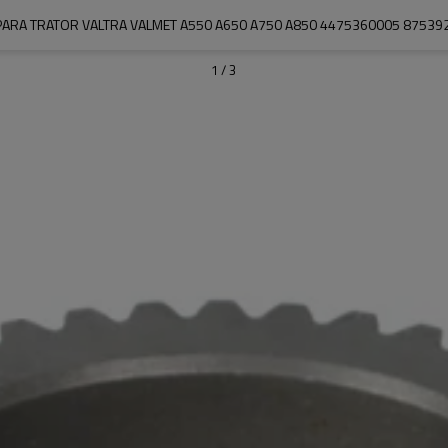
ARA TRATOR VALTRA VALMET A550 A650 A750 A850 4475360005 87539
1
/
3