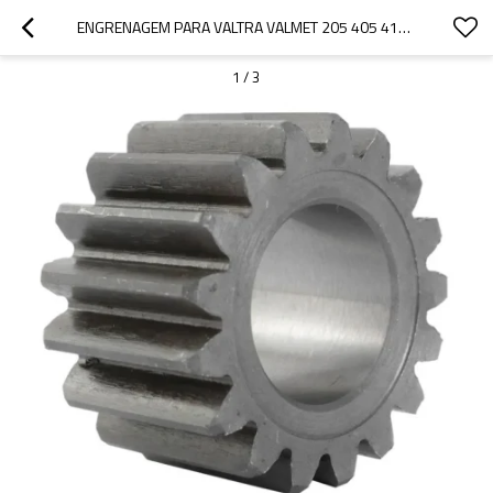
ENGRENAGEM PARA VALTRA VALMET 205 405 415 415M 411DS 565 600 665 81293500-PAIRGEARS
1
/
3