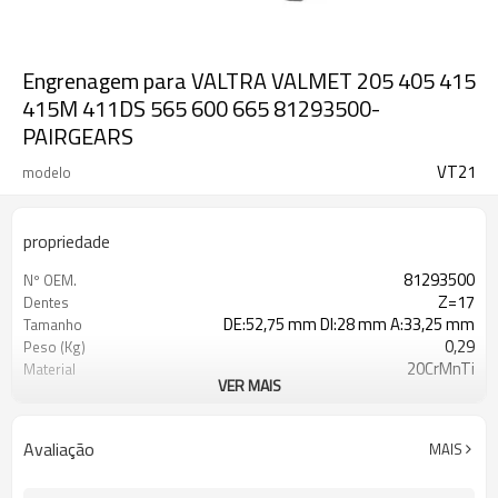
Engrenagem para VALTRA VALMET 205 405 415
415M 411DS 565 600 665 81293500-
PAIRGEARS
VT21
modelo
propriedade
81293500
Nº OEM.
Z=17
Dentes
DE:52,75 mm DI:28 mm A:33,25 mm
Tamanho
0,29
Peso (Kg)
20CrMnTi
Material
VER MAIS
martelagem
Tratamento de superfície
59-62HRC
Dureza
Dentes de barbear
Processo
Avaliação
MAIS