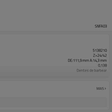
SNFA03
5138210
Z=24/42
DE:111,9 mm A:14,3 mm
0,138
Dentes de barbear
Liga de cobre
Forjamento a quente
85-100 HRB
MAIS
Moagem de água