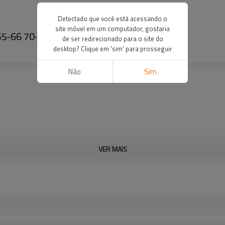
Detectado que você está acessando o
site móvel em um computador, gostaria
66 65-66 70-66 80-66 5138210-PAIRGEARS
de ser redirecionado para o site do
desktop? Clique em 'sim' para prosseguir
Não
Sim
VER MAIS