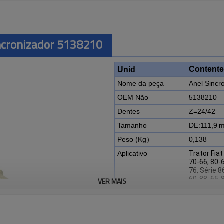
incronizador 5138210
Contente
Unid
Nome da peça
Anel Sincr
OEM Não
5138210
Dentes
Z=24/42
Tamanho
DE:111,9
m
Peso (Kg）
0,138
Aplicativo
Trator Fiat
70-66, 80-6
76, Série 8
60-88, 65-8
VER MAIS
90, 160-90,
65-93, 72-9
65-94, 72-9
L65, L75, L