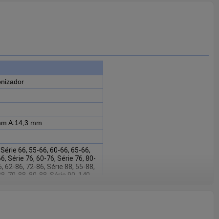
onizador
m A:14,3 mm
 Série 66, 55-66, 60-66, 65-66,
6, Série 76, 60-76, Série 76, 80-
6, 62-86, 72-86, Série 88, 55-88,
8, 70-88, 80-88, Série 90, 140-
 180-90, 85-90, Série 93, 60-93,
3, 82-93, 88-93, Série 94, 60-94,
4, 82-94, 88-94, L Série, L60,
85, L95