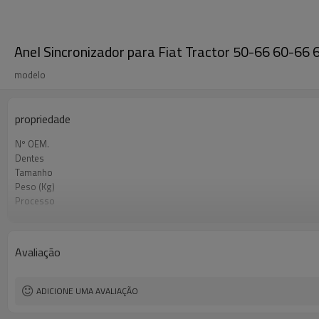
Anel Sincronizador para Fiat Tractor 50-66 60-
modelo
propriedade
Nº OEM.
Dentes
Tamanho
Peso (Kg)
Processo
Material
Tratamento térmico
Dureza
Avaliação
Tratamento de superfície
ADICIONE UMA AVALIAÇÃO