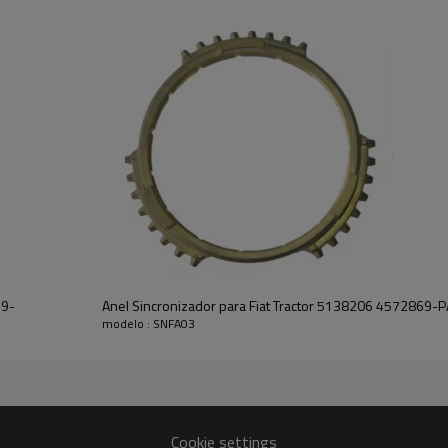
Descrição:
O anel sincronizador OEM No 51
Tractor Série 66, 55-66, 60-66,
76, 60-76, Série 76, 80-76, Séri
55-88, 60-88, 65-88, 70-88, 80
90, 180-90, 85-90, Série 93, 6
88-93, Série 94, 60-94, 65-94, 
L60, L65, L75, L85, L95.
É um componente crítico para 
adequado de máquinas agrícolas. 
operação suave do sistema de t
Características:
A Pairgears está comprometida 
produtos de engrenagens de alt
eficiente, alta durabilidade, baix
69-
Anel Sincronizador para Fiat Tractor 5138206 4572869
modelo : SNFA03
Para orçamentos ou outras inf
conosco e teremos prazer em
a
Cookie settings