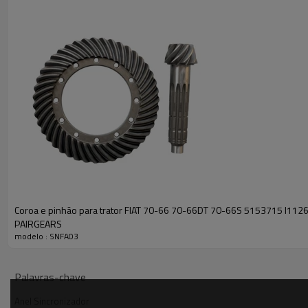
Coroa e pinhão para trator FIAT 70-66 70-66DT 70-66S 5153715 I112
PAIRGEARS
modelo : SNFA03
Palavras-chave
Anel Sincronizador