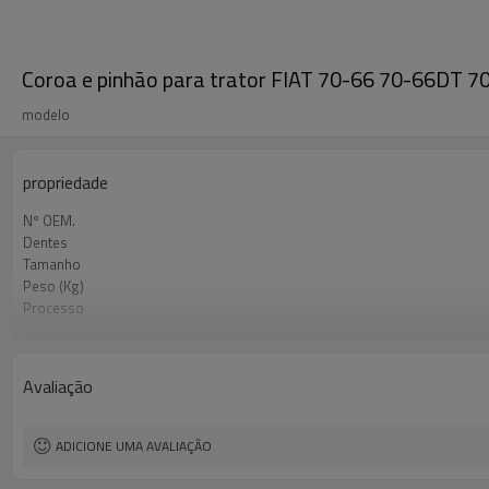
Coroa e pinhão para trator FIAT 70-66 70-66DT
modelo
propriedade
Nº OEM.
Dentes
Tamanho
Peso (Kg)
Processo
Material
Tratamento térmico
Dureza
Avaliação
Tratamento de superfície
ADICIONE UMA AVALIAÇÃO