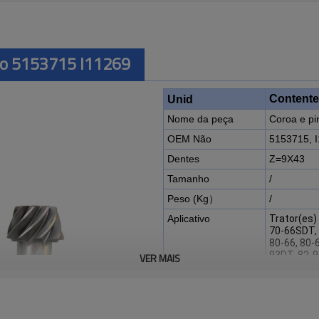
hão 5153715 I11269
Contente
Unid
Nome da peça
Coroa e pi
OEM Não
5153715, 
Dentes
Z=9X43
Tamanho
/
Peso (Kg）
/
Aplicativo
Trator(es)
70-66SDT, 
80-66, 80-
93DT, 82-9
VER MAIS
94, 88-94
Descrição:
A coroa e o pinhão OEM No 51
para tratores FIAT 70-66, 70-