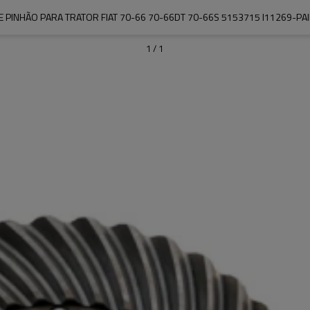
E PINHÃO PARA TRATOR FIAT 70-66 70-66DT 70-66S 5153715 I11269-PA
1
/
1