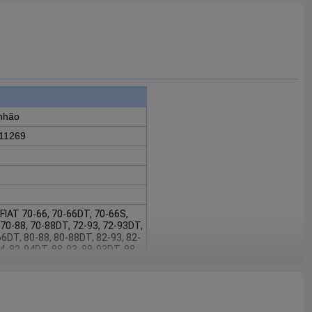
nhão
I11269
 FIAT 70-66, 70-66DT, 70-66S,
70-88, 70-88DT, 72-93, 72-93DT,
66DT, 80-88, 80-88DT, 82-93, 82-
4, 82-94DT, 88-93, 88-93DT, 88-
DT
53715, I11269 são adequados
66DT, 70-66S, 70-66SDT, 70-