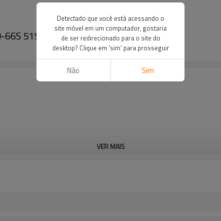
Detectado que você está acessando o
site móvel em um computador, gostaria
 70-66S 5153715 I11269-PAIRGEARS
de ser redirecionado para o site do
desktop? Clique em 'sim' para prosseguir
Não
Sim
VER MAIS