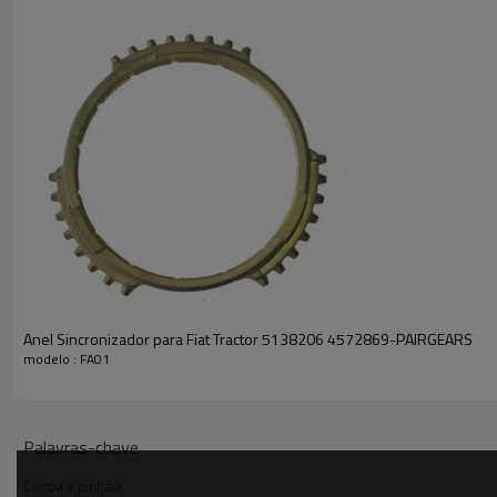
Anel Sincronizador para Fiat Tractor 5138206 4572869-PAIRGEARS
modelo : FA01
Palavras-chave
Coroa e pinhão