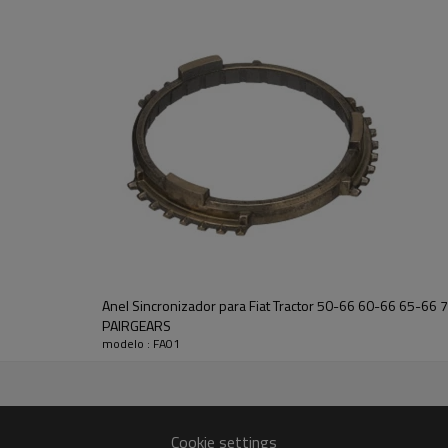
88, 70-88DT, 72-93, 72-93DT,
88DT, 82-93, 82-93DT, 82-94,
88-94, 88-94DT
.
É um componente crítico para 
adequado de máquinas agrícolas. 
operação suave do sistema de t
Características:
A Pairgears está comprometida 
produtos de engrenagens de alt
eficiente, alta durabilidade, baix
Para orçamentos ou outras inf
conosco e teremos prazer em
a
Anel Sincronizador para Fiat Tractor 50-66 60-66 65-6
PAIRGEARS
modelo : FA01
Cookie settings