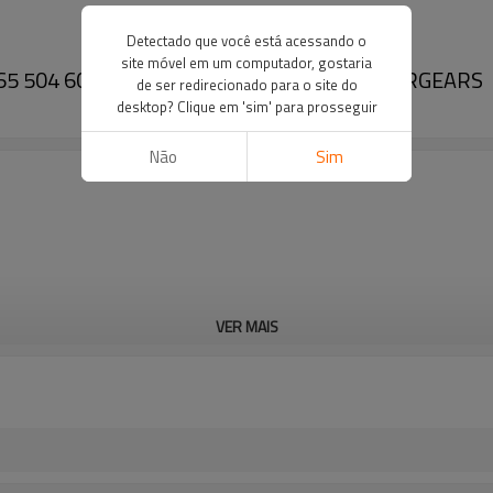
Detectado que você está acessando o
site móvel em um computador, gostaria
65 504 604 605 505 665 800 81322110-PAIRGEARS
de ser redirecionado para o site do
desktop? Clique em 'sim' para prosseguir
Não
Sim
VER MAIS