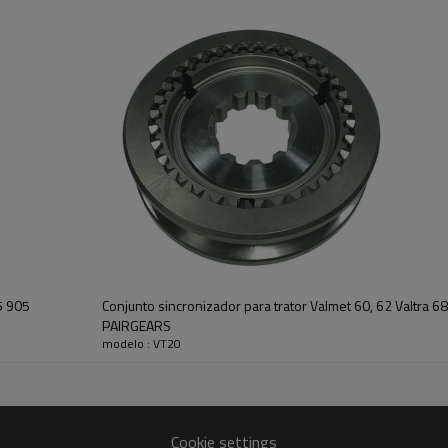
adequado de máquinas agrícolas. 
operação suave do sistema de t
Características:
A Pairgears está comprometida 
produtos de engrenagens de alt
eficiente, alta durabilidade, baix
Para orçamentos ou outras inf
conosco e teremos prazer em
a
5 905
Conjunto sincronizador para trator Valmet 60, 62 Valtra
PAIRGEARS
modelo : VT20
Cookie settings