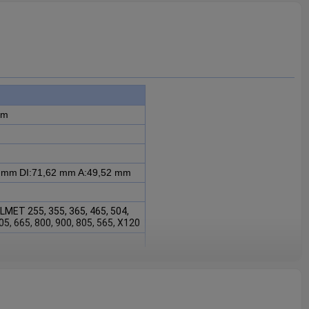
em
3 mm
DI:71,62 mm
A:49,52 mm
MET 255, 355, 365, 465, 504,
05, 665, 800, 900, 805, 565, X120
0 é adequada para VALTRA
4, 505, 604, 605, 665, 800,
manter o funcionamento