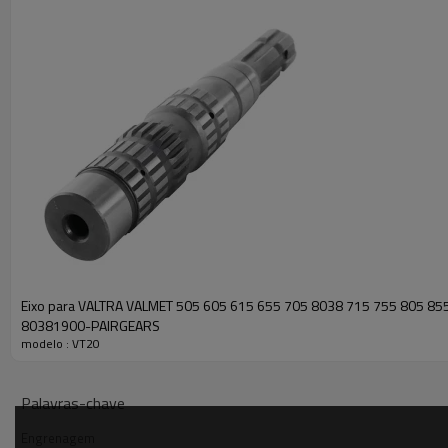
Eixo para VALTRA VALMET 505 605 615 655 705 8038 715 755 805 85
80381900-PAIRGEARS
modelo : VT20
Palavras-chave
Engrenagem