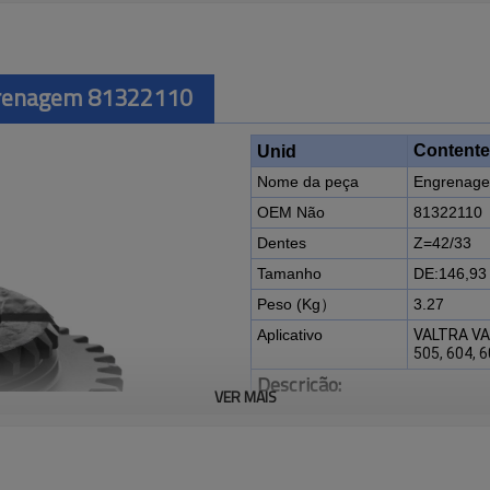
renagem 81322110
Contente
Unid
Nome da peça
Engrenag
OEM Não
81322110
Dentes
Z=42/33
Tamanho
DE:146,9
Peso (Kg）
3.27
Aplicativo
VALTRA VAL
505, 604, 6
Descrição:
VER MAIS
A engrenagem OEM No 8132211
VALMET 255, 355, 365, 465, 50
900, 805, 565, X120.
É um componente crítico para 