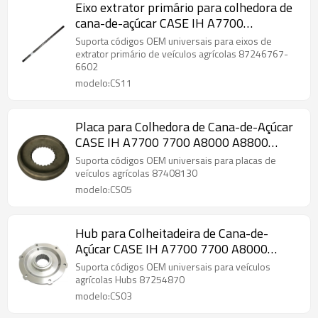
Eixo extrator primário para colhedora de
cana-de-açúcar CASE IH A7700
87246767-6602-PAIRGEARS
Suporta códigos OEM universais para eixos de
extrator primário de veículos agrícolas 87246767-
6602
modelo:CS11
Placa para Colhedora de Cana-de-Açúcar
CASE IH A7700 7700 A8000 A8800
87408130-PAIRGEARS
Suporta códigos OEM universais para placas de
veículos agrícolas 87408130
modelo:CS05
Hub para Colheitadeira de Cana-de-
Açúcar CASE IH A7700 7700 A8000
A8800 87254870-PAIRGEARS
Suporta códigos OEM universais para veículos
agrícolas Hubs 87254870
modelo:CS03