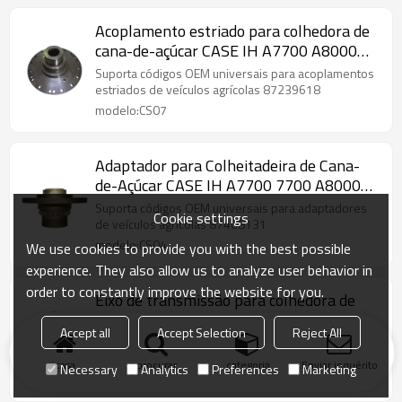
Acoplamento estriado para colhedora de
cana-de-açúcar CASE IH A7700 A8000
87239618-PAIRGEARS
Suporta códigos OEM universais para acoplamentos
estriados de veículos agrícolas 87239618
modelo:CS07
Adaptador para Colheitadeira de Cana-
de-Açúcar CASE IH A7700 7700 A8000
A8800 87408131-PAIRGEARS
Suporta códigos OEM universais para adaptadores
Cookie settings
de veículos agrícolas 87408131
modelo:CS04
We use cookies to provide you with the best possible
experience. They also allow us to analyze user behavior in
order to constantly improve the website for you.
Eixo de transmissão para colhedora de
cana-de-açúcar CASE IH A7700 A8000
Accept all
Accept Selection
Reject All
A8800 87239604-PAIRGEARS
Suporta códigos OEM universais para transmissões
de eixo de veículos agrícolas 87239604
casa
procurar
categoria
Enviar inquérito
Necessary
Analytics
Preferences
Marketing
modelo:CS08