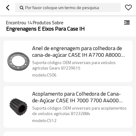
Por favor coloque um termo de pesquisa
Encontrou
14
Produtos Sobre
Engrenagens E Eixos Para Case IH
Anel de engrenagem para colhedora de
cana-de-açúcar CASE IH A7700 A8000
A8800 87239615-PAIRGEARS
Suporta códigos OEM universais para veículos
agrícolas Gears 87239615
modelo:CS06
Acoplamento para Colhedora de Cana-
de-Açúcar CASE IH 7000 7700 A4000
A7000 87232884-PAIRGEARS
Suporta códigos OEM universais para acoplamentos
de veículos agrícolas 87232884
modelo:CS12