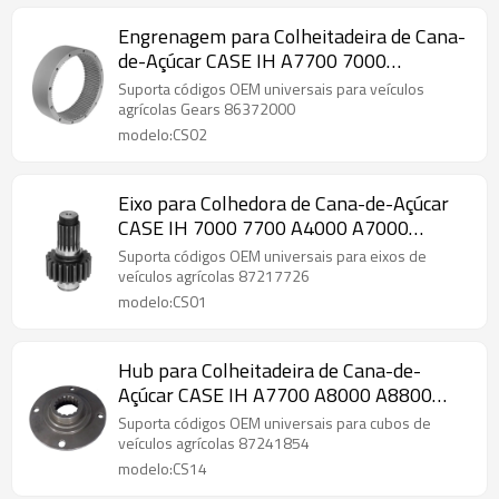
Engrenagem para Colheitadeira de Cana-
de-Açúcar CASE IH A7700 7000
86372000-PAIRGEARS
Suporta códigos OEM universais para veículos
agrícolas Gears 86372000
modelo:CS02
Eixo para Colhedora de Cana-de-Açúcar
CASE IH 7000 7700 A4000 A7000
87217726-PAIRGEARS
Suporta códigos OEM universais para eixos de
veículos agrícolas 87217726
modelo:CS01
Hub para Colheitadeira de Cana-de-
Açúcar CASE IH A7700 A8000 A8800
87241854-PAIRGEARS
Suporta códigos OEM universais para cubos de
veículos agrícolas 87241854
modelo:CS14