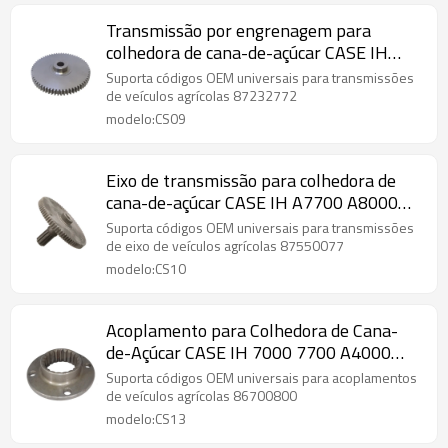
Transmissão por engrenagem para
colhedora de cana-de-açúcar CASE IH
A7700 A8000 A8800 87232772-
Suporta códigos OEM universais para transmissões
PAIRGEARS
de veículos agrícolas 87232772
modelo:CS09
Eixo de transmissão para colhedora de
cana-de-açúcar CASE IH A7700 A8000
A8800 87550077-PAIRGEARS
Suporta códigos OEM universais para transmissões
de eixo de veículos agrícolas 87550077
modelo:CS10
Acoplamento para Colhedora de Cana-
de-Açúcar CASE IH 7000 7700 A4000
A7000 86700800-PAIRGEARS
Suporta códigos OEM universais para acoplamentos
de veículos agrícolas 86700800
modelo:CS13