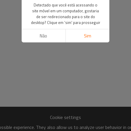
Detectado que você está acessando o
site móvel em um computador, gostaria
de ser redirecionado para o site do
desktop? Clique em 'sim' para prosseguir
Não
Sim
Cookie settings
sible experience. They also allow us to analyze user behavior in 