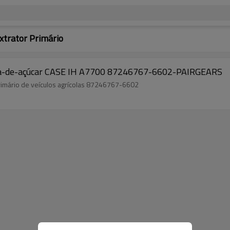
trator Primário
cana-de-açúcar CASE IH A7700 87246767-6602-PAIRGEARS
primário de veículos agrícolas 87246767-6602