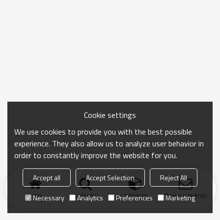
Cookie settings
We use cookies to provide you with the best possible
experience. They also allow us to analyze user behavior in
order to constantly improve the website for you.
Accept all
Accept Selection
Reject All
casa
procurar
categoria
Enviar inquérito
Necessary
Analytics
Preferences
Marketing