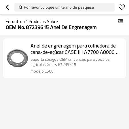
Por favor coloque um termo de pesquisa
Encontrou
1
Produtos Sobre
OEM No. 87239615 Anel De Engrenagem
Anel de engrenagem para colhedora de
cana-de-açúcar CASE IH A7700 A8000
A8800 87239615-PAIRGEARS
Suporta códigos OEM universais para veículos
agrícolas Gears 87239615
modelo:CS06