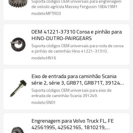
180419M1-PAIRGEARS
Suporta códigos OEM universais para engrenagem
de veículo agrícola Massey Ferguson 180419M1
modelo:MFTR03
OEM 41221-37310 Coroa e pinhão para
HINO-DUTRO-PAIRGEARS
Suporta códigos OEM universais para roda de coroa
e pinhão de caminhão Hino 41221-37310.
modelo:HN16
Eixo de entrada para caminhão Scania
série 2, série 3, GR871, GR871T, 391249-
PAIRGEARS
Suporta códigos OEM universais para eixo de
entrada de caminhão Scania 391249.
modelo:SN01
Engrenagem para Volvo Truck FL, FE
42561995, 42562165, 1810219,