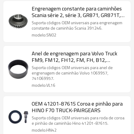
Engrenagem constante para caminhões
Scania série 2, série 3, GR871, GR871T,
391246-PAIRGEARS
Suporta códigos OEM universais para engrenagem
constante de caminhão Scania 391246.
modelo:SN02
Anel de engrenagem para Volvo Truck
FM9, FM12, FH12, FM, FH, B12,
1069957, 741069957-PAIRGEARS
Suporta códigos OEM universais para anel de
engrenagem de caminhão Volvo 1069957,
741069957.
modelo:VL16
OEM 41201-87615 Coroa e pinhão para
HINO F70 TRUCK-PAIRGEARS
Suporta códigos OEM universais para roda de coroa
e pinhão de caminhão Hino 41201-87615.
modelo:HN42