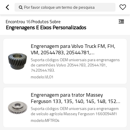
Por favor coloque um termo de pesquisa
Encontrou
16
Produtos Sobre
Engrenagens E Eixos Personalizados
Engrenagem para Volvo Truck FM, FH,
VM, 20544783, 20544781,
7420544783-PAIRGEARS
Suporta códigos OEM universais para engrenagens
de caminhões Volvo 20544783, 20544781,
7420544783.
modelo:VL01
Engrenagem para trator Massey
Ferguson 133, 135, 140, 145, 148, 152
1660094M1-PAIRGEARS
Suporta códigos OEM universais para engrenagem
de veículo agrícola Massey Ferguson 1660094M1
modelo:MFTR04