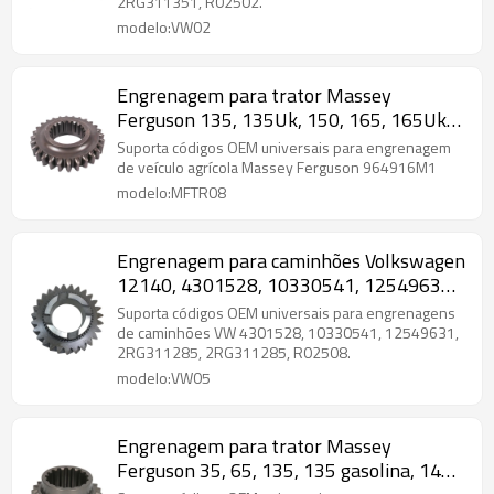
2RG311351, R02502.
modelo:VW02
Engrenagem para trator Massey
Ferguson 135, 135Uk, 150, 165, 165Uk
964916M1-PAIRGEARS
Suporta códigos OEM universais para engrenagem
de veículo agrícola Massey Ferguson 964916M1
modelo:MFTR08
Engrenagem para caminhões Volkswagen
12140, 4301528, 10330541, 12549631,
2RG311285-PAIRGEARS
Suporta códigos OEM universais para engrenagens
de caminhões VW 4301528, 10330541, 12549631,
2RG311285, 2RG311285, R02508.
modelo:VW05
Engrenagem para trator Massey
Ferguson 35, 65, 135, 135 gasolina, 148