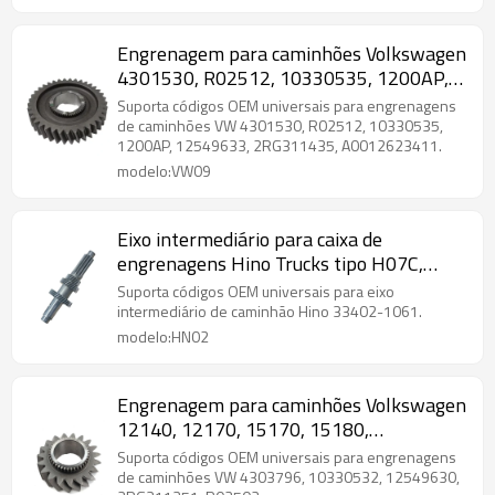
Engrenagem para caminhões Volkswagen
4301530, R02512, 10330535, 1200AP,
12549633, 2RG311435, A0012623411-
Suporta códigos OEM universais para engrenagens
PAIRGEARS
de caminhões VW 4301530, R02512, 10330535,
1200AP, 12549633, 2RG311435, A0012623411.
modelo:VW09
Eixo intermediário para caixa de
engrenagens Hino Trucks tipo H07C,
33402-1061-PAIRGEARS
Suporta códigos OEM universais para eixo
intermediário de caminhão Hino 33402-1061.
modelo:HN02
Engrenagem para caminhões Volkswagen
12140, 12170, 15170, 15180,
2RG311351, R02502-PAIRGEARS
Suporta códigos OEM universais para engrenagens
de caminhões VW 4303796, 10330532, 12549630,