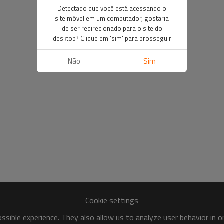
Detectado que você está acessando o
site móvel em um computador, gostaria
de ser redirecionado para o site do
desktop? Clique em 'sim' para prosseguir
Não
Sim
Cookie settings
sible experience. They also allow us to analyze user behavior in 