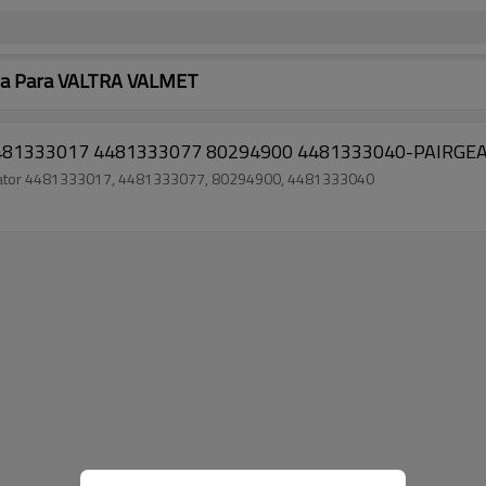
da Para VALTRA VALMET
4481333017 4481333077 80294900 4481333040-PAIRGE
 trator 4481333017, 4481333077, 80294900, 4481333040