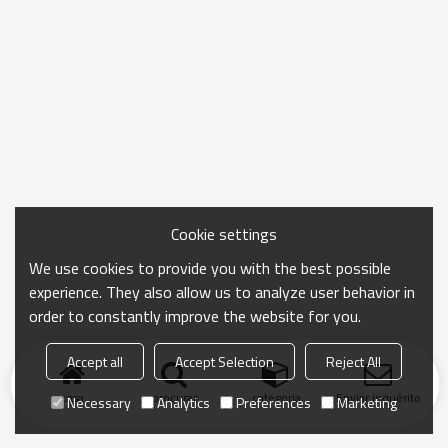
Cookie settings
We use cookies to provide you with the best possible
experience. They also allow us to analyze user behavior in
order to constantly improve the website for you.
Accept all
Accept Selection
Reject All
casa
procurar
categoria
Enviar inquérito
Necessary
Analytics
Preferences
Marketing