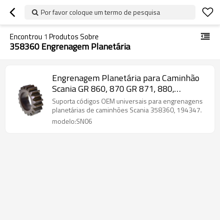
Por favor coloque um termo de pesquisa
Encontrou
1
Produtos Sobre
358360 Engrenagem Planetária
Engrenagem Planetária para Caminhão
Scania GR 860, 870 GR 871, 880,
358360, 194347-PAIRGEARS
Suporta códigos OEM universais para engrenagens
planetárias de caminhões Scania 358360, 194347.
modelo:SN06