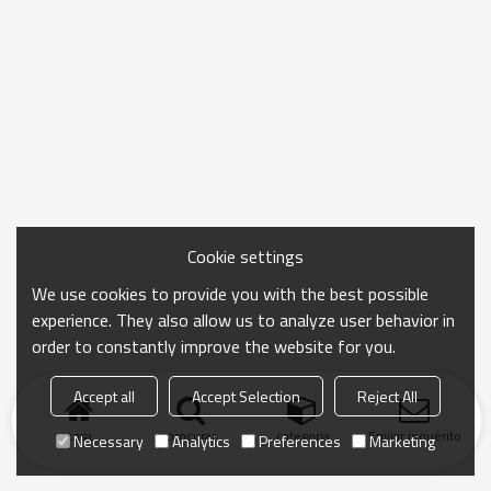
Cookie settings
We use cookies to provide you with the best possible
experience. They also allow us to analyze user behavior in
order to constantly improve the website for you.
Accept all
Accept Selection
Reject All
casa
procurar
categoria
Enviar inquérito
Necessary
Analytics
Preferences
Marketing