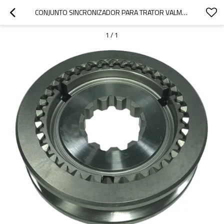
CONJUNTO SINCRONIZADOR PARA TRATOR VALMET 60, 62 VALTRA 685C 214010, 3314476-PAIRGEARS
1
/
1