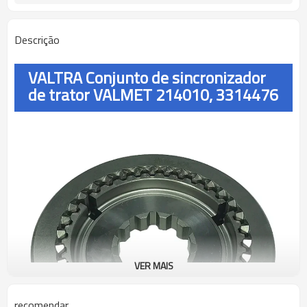
Descrição
VALTRA Conjunto de sincronizador
de trator VALMET 214010, 3314476
VER MAIS
recomendar