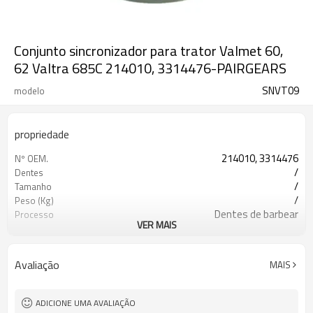
Conjunto sincronizador para trator Valmet 60,
62 Valtra 685C 214010, 3314476-PAIRGEARS
SNVT09
modelo
propriedade
214010, 3314476
Nº OEM.
/
Dentes
/
Tamanho
/
Peso (Kg)
Dentes de barbear
Processo
VER MAIS
20CrMnTi
Material
Cementação
Tratamento térmico
56-62HRC
Dureza
Avaliação
MAIS
Granalhamento
Tratamento de superfície
ADICIONE UMA AVALIAÇÃO