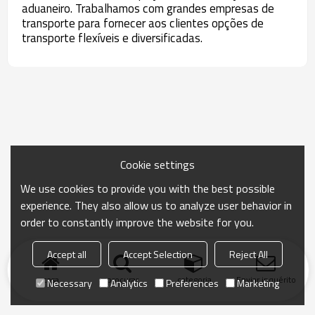
aduaneiro. Trabalhamos com grandes empresas de
transporte para fornecer aos clientes opções de
transporte flexíveis e diversificadas.
Cookie settings
We use cookies to provide you with the best possible
experience. They also allow us to analyze user behavior in
order to constantly improve the website for you.
Accept all
Accept Selection
Reject All
casa
procurar
categoria
Enviar inquérito
Necessary
Analytics
Preferences
Marketing