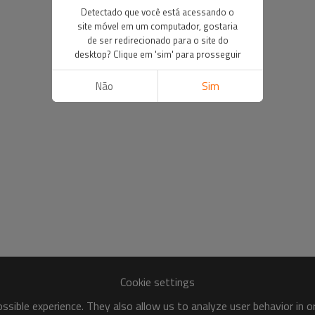
Detectado que você está acessando o
site móvel em um computador, gostaria
de ser redirecionado para o site do
desktop? Clique em 'sim' para prosseguir
Não
Sim
Cookie settings
sible experience. They also allow us to analyze user behavior in 