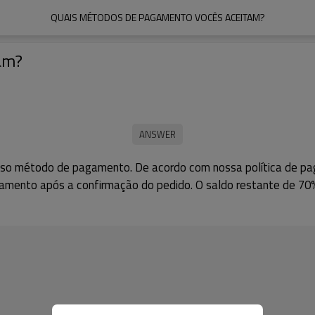
QUAIS MÉTODOS DE PAGAMENTO VOCÊS ACEITAM?
am?
sso método de pagamento. De acordo com nossa política de pag
amento após a confirmação do pedido. O saldo restante de 70%