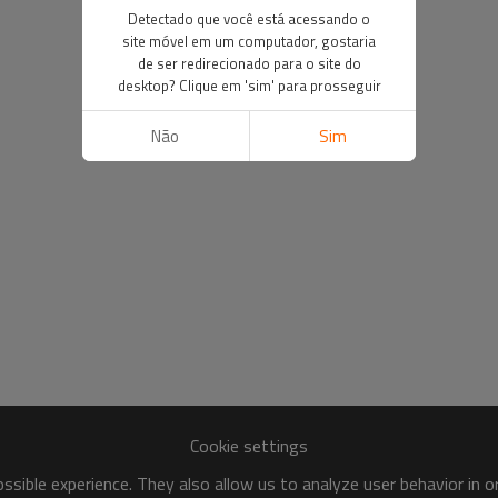
Detectado que você está acessando o
site móvel em um computador, gostaria
de ser redirecionado para o site do
desktop? Clique em 'sim' para prosseguir
Não
Sim
Cookie settings
sible experience. They also allow us to analyze user behavior in 