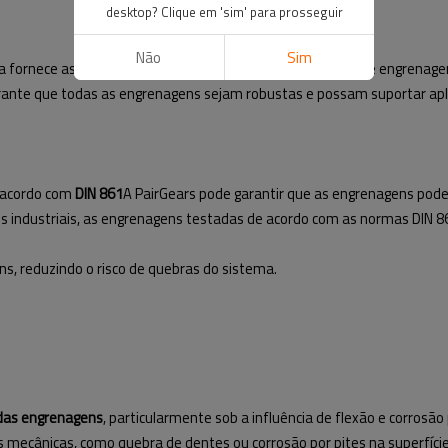
desktop? Clique em 'sim' para prosseguir
Não
Sim
a fornece as diretrizes para avaliar a capacidade de carga de engrenage
1 garante que todas as engrenagens sejam robustas e possam suportar ap
 acordo com
DIN 861
A PairGears pode garantir que as engrenagens pode
s industriais, as engrenagens testadas de acordo com as normas DIN 8
ns, reduzindo o risco de quebras do sistema.
 das engrenagens
, particularmente sob a influência de flexão e corrosã
mecânicas, como quebra de dentes ou corrosão por pites na superfície