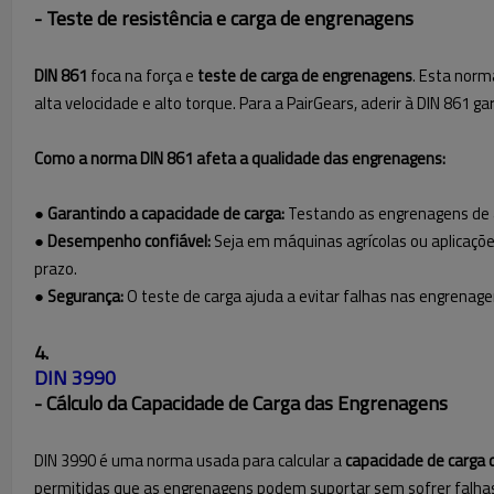
- Teste de resistência e carga de engrenagens
DIN 861
foca na força e
teste de carga de engrenagens
. Esta norm
alta velocidade e alto torque. Para a PairGears, aderir à DIN 86
Como a norma DIN 861 afeta a qualidade das engrenagens:
● Garantindo a capacidade de carga:
Testando as engrenagens de
● Desempenho confiável:
Seja em máquinas agrícolas ou aplicaçõe
prazo.
● Segurança:
O teste de carga ajuda a evitar falhas nas engrenage
4.
DIN 3990
- Cálculo da Capacidade de Carga das Engrenagens
DIN 3990 é uma norma usada para calcular a
capacidade de carga
permitidas que as engrenagens podem suportar sem sofrer falhas 