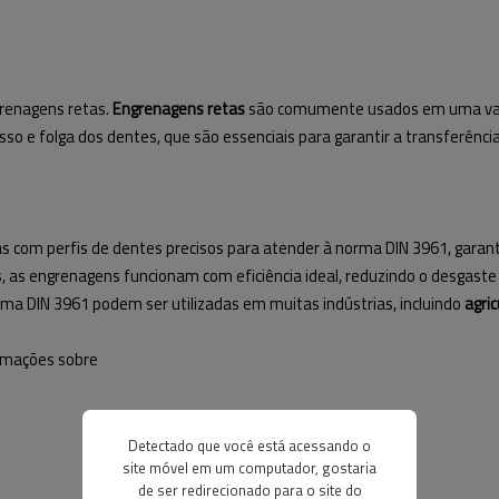
grenagens retas.
Engrenagens retas
são comumente usados em uma vari
sso e folga dos dentes, que são essenciais para garantir a transferênc
s com perfis de dentes precisos para atender à norma DIN 3961, garan
, as engrenagens funcionam com eficiência ideal, reduzindo o desgaste o
a DIN 3961 podem ser utilizadas em muitas indústrias, incluindo
agri
ormações sobre
Detectado que você está acessando o
site móvel em um computador, gostaria
de ser redirecionado para o site do