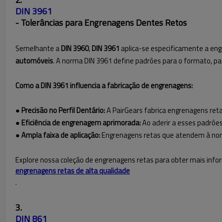
DIN 3961
- Tolerâncias para Engrenagens Dentes Retos
Semelhante a
DIN 3960
,
DIN 3961
aplica-se especificamente a en
automóveis
. A norma DIN 3961 define padrões para o formato, pa
Como a DIN 3961 influencia a fabricação de engrenagens:
● Precisão no Perfil Dentário:
A PairGears fabrica engrenagens reta
● Eficiência de engrenagem aprimorada:
Ao aderir a esses padrões
● Ampla faixa de aplicação:
Engrenagens retas que atendem à norm
Explore nossa coleção de engrenagens retas para obter mais inf
engrenagens retas de alta qualidade
.
3.
DIN 861