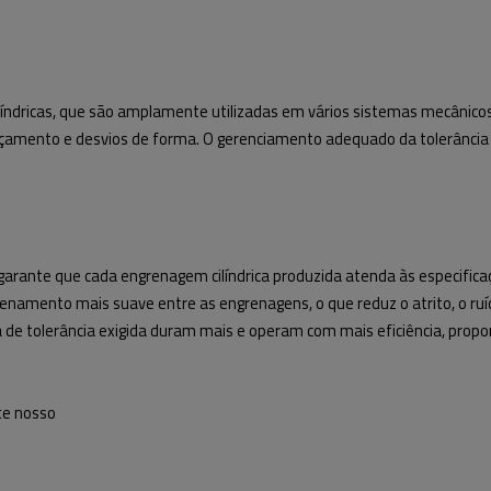
líndricas, que são amplamente utilizadas em vários sistemas mecânicos.
amento e desvios de forma. O gerenciamento adequado da tolerância 
garante que cada engrenagem cilíndrica produzida atenda às especifica
namento mais suave entre as engrenagens, o que reduz o atrito, o ruíd
 de tolerância exigida duram mais e operam com mais eficiência, pro
ite nosso