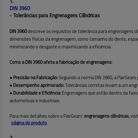
1.
DIN 3960
- Tolerâncias para Engrenagens Cilíndricas
DIN 3960
descreve os requisitos de tolerância para engrenagens ci
dimensões físicas da engrenagem, como tamanho do dente, espaç
minimizando o desgaste e maximizando a eficiência.
Como a DIN 3960 afeta a fabricação de engrenagens:
● Precisão na Fabricação:
Seguindo a norma DIN 3960, a PairGears 
● Desempenho aprimorado:
Tolerâncias corretas levam a um engre
● Durabilidade e Eficiência:
Engrenagens que estão dentro da faixa
automotivas e industriais.
Para mais detalhes sobre o PairGears'
engrenagens cilíndricas
, vis
página do produto
.
2.